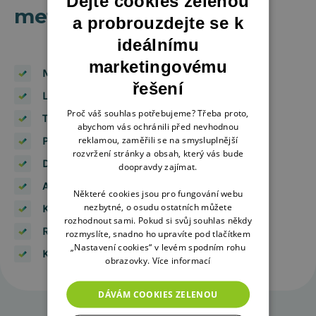
Dejte cookies zelenou
metodami
a probrouzdejte se k
ideálnímu
marketingovému
Meta Ads Manager
řešení
LinkedIn Campaign Manager
Proč váš souhlas potřebujeme? Třeba proto,
TikTok Ads Manager
abychom vás ochránili před nevhodnou
reklamou, zaměřili se na smysluplnější
Pinterest Ads
rozvržení stránky a obsah, který vás bude
Datová segmentace
doopravdy zajímat.
A/B testování
Některé cookies jsou pro fungování webu
nezbytné, o osudu ostatních můžete
Kreativní strategie
rozhodnout sami. Pokud si svůj souhlas někdy
Remarketing
rozmyslíte, snadno ho upravíte pod tlačítkem
„Nastavení cookies“ v levém spodním rohu
Konverzní optimalizace
obrazovky.
Více informací
DÁVÁM COOKIES ZELENOU