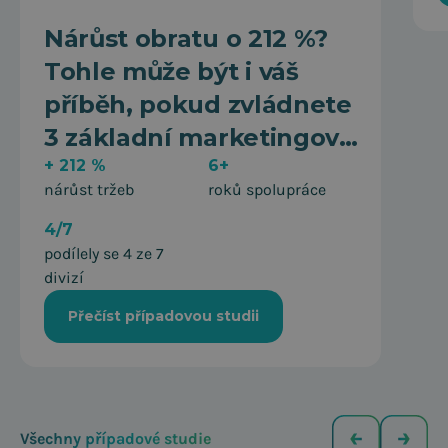
Nárůst obratu o 212 %?
Tohle může být i váš
příběh, pokud zvládnete
3 základní marketingová
pravidla.
+ 212 %
6+
nárůst tržeb
roků spolupráce
4/7
podílely se 4 ze 7
divizí
Přečíst případovou studii
Všechny případové studie