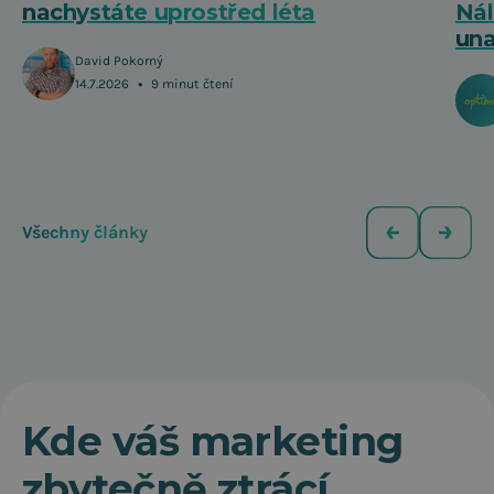
nachystáte uprostřed léta
Nál
una
David Pokorný
•
14.7.2026
9 minut čtení
Všechny články
Kde váš marketing
zbytečně ztrácí