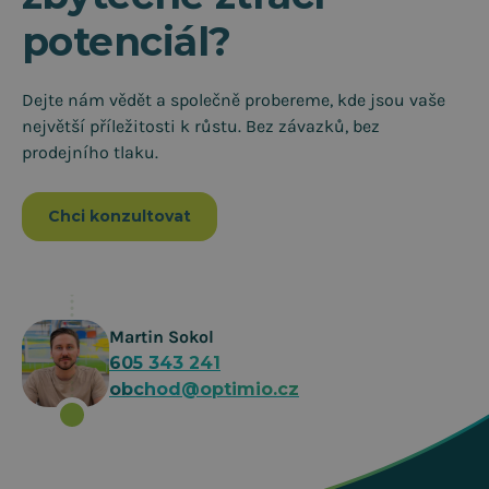
potenciál?
Dejte nám vědět a společně probereme, kde jsou vaše
největší příležitosti k růstu. Bez závazků, bez
prodejního tlaku.
Chci konzultovat
Martin Sokol
605 343 241
obchod@optimio.cz