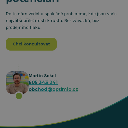
Dejte nám vědět a společně probereme, kde jsou vaše
největší příležitosti k růstu. Bez závazků, bez
prodejního tlaku.
Chci konzultovat
Martin Sokol
605 343 241
obchod@optimio.cz