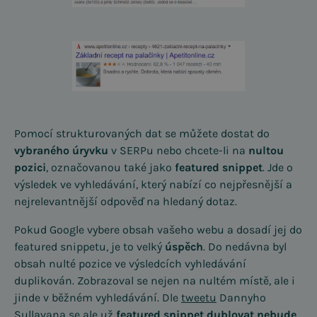
Pomocí strukturovaných dat se můžete dostat do
vybraného úryvku
v SERPu nebo chcete-li na
nultou
pozici
, označovanou také jako
featured snippet
. Jde o
výsledek ve vyhledávání, který nabízí co nejpřesnější a
nejrelevantnější odpověď na hledaný dotaz.
Pokud Google vybere obsah vašeho webu a dosadí jej do
featured snippetu, je to velký
úspěch
. Do nedávna byl
obsah nulté pozice ve výsledcích vyhledávání
duplikován. Zobrazoval se nejen na nultém místě, ale i
jinde v běžném vyhledávání. Dle
tweetu
Dannyho
Sullavana se ale už
featured snippet dublovat nebude
.