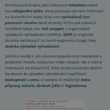
Strukturovaná data jsou takzvaná
metadata
neboli
kus
zdrojového kódu
, který popisuje význam informací
na konkrétním webu. Díky nim
vyhledávač
lépe
porozumí obsahu
dané stránky. Může pak zobrazit
rozšířené údaje, tzv.
rich snippet
, v organických
výsledcích vyhledávání (SERPu).
SERP
je anglická
zkratka vycházející ze
Search engine result page
, tedy
stránka výsledků vyhledávání
.
Určitě si každý z vás všimnul populárních hvězdiček u
produktů, hotelů, restaurací nebo receptů. Jde o reálné
hodnocení od zákazníků. Díky strukturovaným datům
lze dostat do výsledků vyhledávání například i
dostupnost
a
cenu
. U receptu to může být
doba
přípravy
,
kalorie
,
obrázek jídla
či
ingredience
.