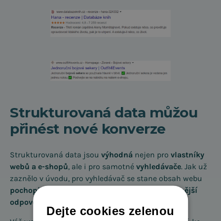
Strukturovaná data můžou
přinést nové konverze
Strukturovaná data jsou
výhodná
nejen pro
vlastníky
webů a e-shopů
, ale i pro samotné
vyhledávače
. Jak už
zaznělo v úvodu, pro vyhledávač se stane obsah webu
pochopitelnější
, a díky tomu poskytne
relevantnější
odpověď
uživateli.
Dejte cookies zelenou