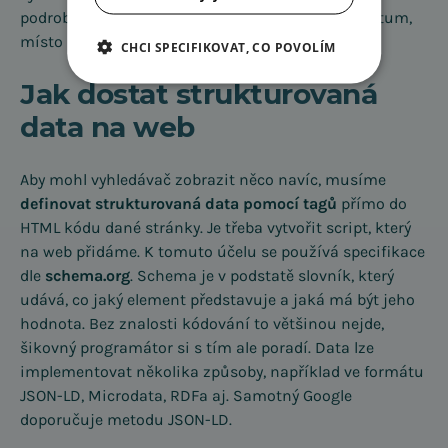
podrobnější informace o dané události jako je datum,
místo konání nebo cena.
CHCI SPECIFIKOVAT, CO POVOLÍM
Jak dostat strukturovaná
data na web
Aby mohl vyhledávač zobrazit něco navíc, musíme
definovat strukturovaná data pomocí tagů
přímo do
HTML kódu dané stránky. Je třeba vytvořit script, který
na web přidáme. K tomuto účelu se používá specifikace
dle
schema.org
. Schema je v podstatě slovník, který
udává, co jaký element představuje a jaká má být jeho
hodnota. Bez znalosti kódování to většinou nejde,
šikovný programátor si s tím ale poradí. Data lze
implementovat několika způsoby, například ve formátu
JSON-LD, Microdata, RDFa aj. Samotný Google
doporučuje metodu JSON-LD.