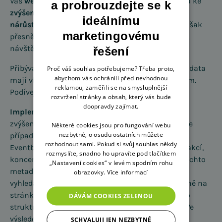
Váš
web
začne být v SERPu
více vidět
, což přispívá ke
a probrouzdejte se k
zvýšení míry prokliku
. Díky tomu může dojít i k
ideálnímu
nárůstu návštěv
,
objednávek
či
registrací
. Nelze však
marketingovému
přesně konkretizovat o kolik procent poroste CTR,
návštěvy nebo tržby.
řešení
Přibývají studie, které dokazují, že strukturovaná data
Proč váš souhlas potřebujeme? Třeba proto,
abychom vás ochránili před nevhodnou
mají vliv na CTR a napomahájí k lepším výsledkům.
reklamou, zaměřili se na smysluplnější
Podívejme se na konkrétní příklad:
rozvržení stránky a obsah, který vás bude
doopravdy zajímat.
Implementace strukturovaných dat pomohla
se
zvýšením návštěvnosti
platformě Eventbrite
podle
Některé cookies jsou pro fungování webu
nezbytné, o osudu ostatních můžete
případové studie
publikované společností Google.
rozhodnout sami. Pokud si svůj souhlas někdy
Eventbrite slouží k vytváření a pořádání různých akcí,
rozmyslíte, snadno ho upravíte pod tlačítkem
koncertů a událostí. Zhruba měsíc po nasazení těchto
„Nastavení cookies“ v levém spodním rohu
metadat došlo k 100% nárůstu návštěvnosti z
obrazovky.
Více informací
vyhledávání v meziročním srovnání, a to konkrétně na
stránkách s výpisem událostí. Eventbrite nasadilo
DÁVÁM COOKIES ZELENOU
strukturovaná data na stránky s konkrétní akcí. Ve
výsledcích vyhledávání se tedy začaly objevovat
SCHVALUJI JEN NEZBYTNÉ