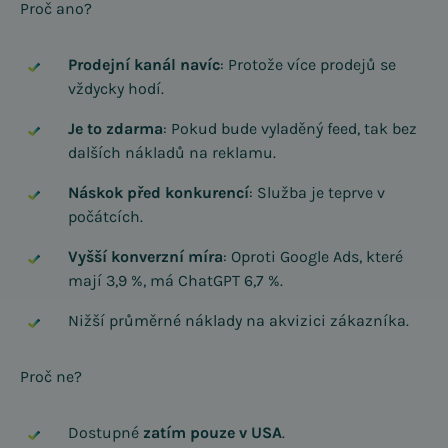
Proč ano?
Prodejní kanál navíc
: Protože více prodejů se
vždycky hodí.
Je to zdarma
: Pokud bude vyladěný feed, tak bez
dalších nákladů na reklamu.
Náskok před konkurencí
: Služba je teprve v
počátcích.
Vyšší konverzní míra
: Oproti Google Ads, které
mají 3,9 %, má ChatGPT 6,7 %.
Nižší průměrné náklady na akvizici zákazníka.
Proč ne?
Dostupné
zatím pouze v USA
.