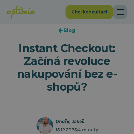
Chci konzultaci
Blog
Instant Checkout:
Začíná revoluce
nakupování bez e-
shopů?
Ondřej Jakeš
15.12.2025
•
4 minuty