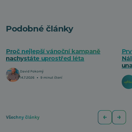
Podobné články
Proč nejlepší vánoční kampaně
Prv
nachystáte uprostřed léta
Nál
una
David Pokorný
•
14.7.2026
9 minut čtení
Všechny články