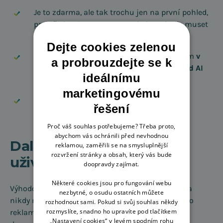
Je to zdarma, ale tak trochu jen na první pohled,
protože implementace protokolu se bude muset
zaplatit.
Dejte cookies zelenou
Podle
našeho výzkumu
z května 2025 zatím
v
a probrouzdejte se k
používání vedou klasické vyhledávače před AI
ideálnímu
chatboty
.
marketingovému
Platební brána Stripe, která je zatím jediná
řešení
kompatibilní, má v ČR vyšší poplatky.
Proč váš souhlas potřebujeme? Třeba proto,
abychom vás ochránili před nevhodnou
Další benefity i obavy
reklamou, zaměřili se na smysluplnější
rozvržení stránky a obsah, který vás bude
uživatelů
doopravdy zajímat.
Některé cookies jsou pro fungování webu
Výhodou je dostupnost 24/7, chatbot se neunaví a
nezbytné, o osudu ostatních můžete
nikdy nebude nepříjemný. Hlavně to nepůsobí jako
rozhodnout sami. Pokud si svůj souhlas někdy
rozmyslíte, snadno ho upravíte pod tlačítkem
reklama. Chatbot si s vámi bude povídat a poté
„Nastavení cookies“ v levém spodním rohu