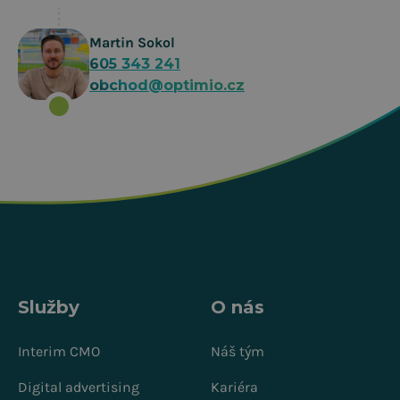
Martin Sokol
605 343 241
obchod@optimio.cz
Služby
O nás
Interim CMO
Náš tým
Digital advertising
Kariéra