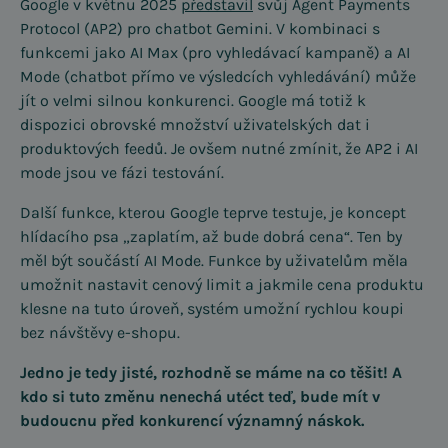
Google v květnu 2025
představil
svůj Agent Payments
Protocol (AP2) pro chatbot Gemini. V kombinaci s
funkcemi jako AI Max (pro vyhledávací kampaně) a AI
Mode (chatbot přímo ve výsledcích vyhledávání) může
jít o velmi silnou konkurenci. Google má totiž k
dispozici obrovské množství uživatelských dat i
produktových feedů. Je ovšem nutné zmínit, že AP2 i AI
mode jsou ve fázi testování.
Další funkce, kterou Google teprve testuje, je koncept
hlídacího psa „zaplatím, až bude dobrá cena“. Ten by
měl být součástí AI Mode. Funkce by uživatelům měla
umožnit nastavit cenový limit a jakmile cena produktu
klesne na tuto úroveň, systém umožní rychlou koupi
bez návštěvy e-shopu.
Jedno je tedy jisté, rozhodně se máme na co těšit! A
kdo si tuto změnu nenechá utéct teď, bude mít v
budoucnu před konkurencí významný náskok.