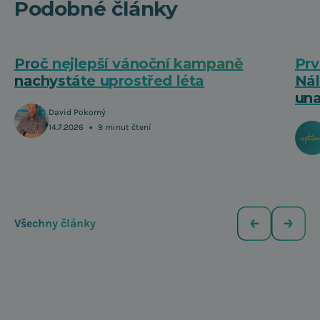
Podobné články
Proč nejlepší vánoční kampaně
Prv
nachystáte uprostřed léta
Nál
una
David Pokorný
•
14.7.2026
9 minut čtení
Všechny články