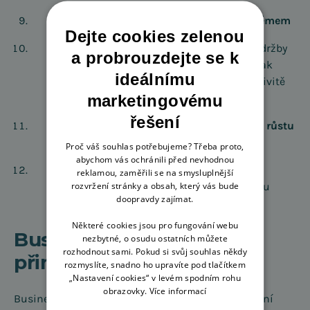
Desatero výhod propojení CMS s ERP systémem
Dejte cookies zelenou
Milan Kurečka z oblasti návrhu, vývoje a údržby
a probrouzdejte se k
portálových řešení se zaměří na způsoby, jak
ideálnímu
propojit CMS s ERP systémem k vyšší efektivitě
marketingovému
podnikových procesů.
řešení
Optimalizace procesů v různých obdobích růstu
firmy Profigrass
Proč váš souhlas potřebujeme? Třeba proto,
abychom vás ochránili před nevhodnou
Václav Grézl z Profigrass prozradí, jak na
reklamou, zaměřili se na smysluplnější
rozvržení stránky a obsah, který vás bude
optimalizaci procesů v různých fázích růstu
doopravdy zajímat.
firmy.
Některé cookies jsou pro fungování webu
Business CONNECT vám
nezbytné, o osudu ostatních můžete
rozhodnout sami. Pokud si svůj souhlas někdy
přináší Money ERP
rozmyslíte, snadno ho upravíte pod tlačítkem
„Nastavení cookies“ v levém spodním rohu
obrazovky.
Více informací
Business CONNECT navazuje na svůj úspěšný první