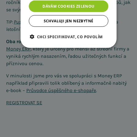
ročník, kde se účastníci dozvěděli 6 základních tipů, jak
DÁVÁM COOKIES ZELENOU
se svým e-shopem uspět na dnešním trhu.
SCHVALUJI JEN NEZBYTNÉ
TIP:
Pusťte si celý záznam této akce
a zkraťte si čekání na
letošní event.
CHCI SPECIFIKOVAT, CO POVOLÍM
Oba ročníky pro vás připravil
informační systém
Money ERP
, který je určený pro menší až střední firmy a
vyniká rychlým nasazením, řadou užitečných funkcí a
příznivou cenou.
V minulosti jsme pro vás ve spolupráci s Money ERP
například připravili tolik oblíbený a informačně nabitý
e-book –
Průvodce úspěšného e-shopaře
.
REGISTROVAT SE