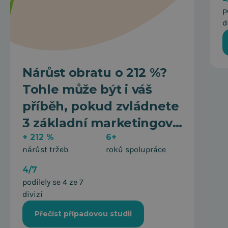
p
d
Nárůst obratu o 212 %?
Tohle může být i váš
příběh, pokud zvládnete
3 základní marketingová
pravidla.
+ 212 %
6+
nárůst tržeb
roků spolupráce
4/7
podílely se 4 ze 7
divizí
Přečíst případovou studii