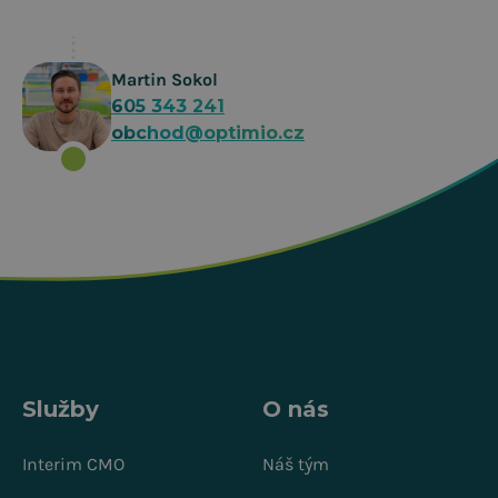
Martin Sokol
605 343 241
obchod@optimio.cz
Služby
O nás
Interim CMO
Náš tým