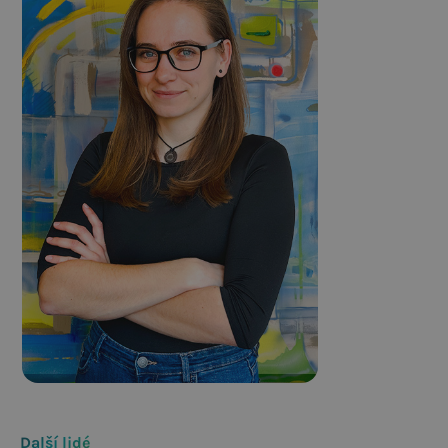
Veronika
Graphic
designer
Šmerdová
Další lidé