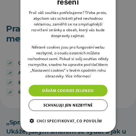
řešení
Proč váš souhlas potřebujeme? Třeba proto,
abychom vás ochránili před nevhodnou
reklamou, zaměřili se na smysluplnější
Pracujeme s o věřenými
rozvržení stránky a obsah, který vás bude
doopravdy zajímat.
metodami
Některé cookies jsou pro fungování webu
nezbytné, o osudu ostatních můžete
rozhodnout sami. Pokud si svůj souhlas někdy
Customer journey mapping
rozmyslíte, snadno ho upravíte pod tlačítkem
„Nastavení cookies“ v levém spodním rohu
Audience & sentiment analýzy
obrazovky.
Více informací
Benchmarking konkurence
DÁVÁM COOKIES ZELENOU
Redakční a komunikační kalendáře
SCHVALUJI JEN NEZBYTNÉ
CHCI SPECIFIKOVAT, CO POVOLÍM
„Správná strategie je jako kompas.
Ukáže, jakým směrem se vydat a jak u