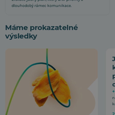
dlouhodobý rámec komunikace.
Máme prokazatelné
výsledky
+
n
k
2