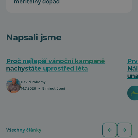
měřitelný dopad
Napsali jsme
Proč nejlepší vánoční kampaně
Prv
nachystáte uprostřed léta
Nál
una
David Pokorný
•
14.7.2026
9 minut čtení
Všechny články