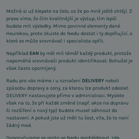
Možná si už klepete na čelo, co že po mně ještě chtějí. Z
praxe víme, že čím kvalitnější je výstup, tím lepší
budete mít výsledky. Mimo povinné elementy dané
Heurekou, proto zkuste do feedu dostat i ty doplňující, o
které se může srovnávač i specialista opřít.
Například
EAN
by měl mít téměř každý produkt, protože
napomáhá srovnávači produkt identifikovat. Bohužel je
však často opomíjený.
Radu pro vás máme i u označení
DELIVERY
neboli
způsobu dopravy a ceny, za kterou lze produkt odeslat.
DELIVERY nastavujete přímo v administraci. Myslete
však na to, že při každé změně (např. akce na dopravu
či rozšíření o nový typ) budete muset sáhnout do
nastavení. A pokud jste už měli tu čest, víte, že to není
žádný med.
Doporučujeme se proto ve feedu poohlédnout, zda