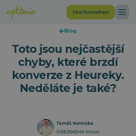
Chci konzultaci
Blog
Toto jsou nejčastější
chyby, které brzdí
konverze z Heureky.
Neděláte je také?
Tomáš Ventruba
11.06.2020
•
14 minut