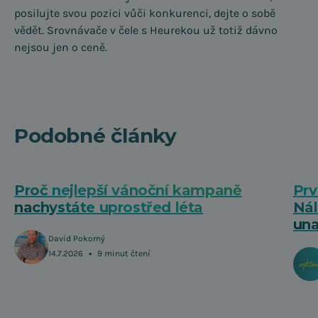
posilujte svou pozici vůči konkurenci, dejte o sobě
vědět. Srovnávače v čele s Heurekou už totiž dávno
nejsou jen o ceně.
Podobné články
Proč nejlepší vánoční kampaně
Prv
nachystáte uprostřed léta
Nál
una
David Pokorný
•
14.7.2026
9 minut čtení