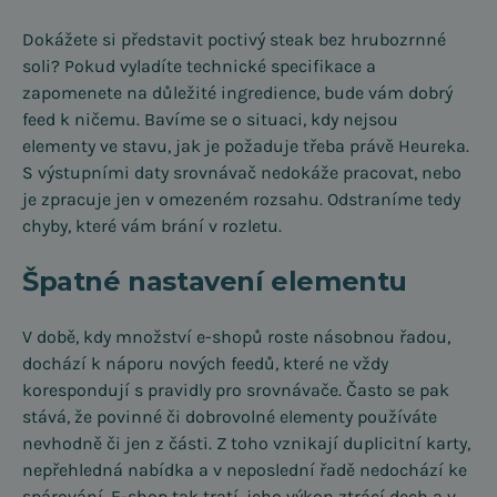
Dokážete si představit poctivý steak bez hrubozrnné
soli? Pokud vyladíte technické specifikace a
zapomenete na důležité ingredience, bude vám dobrý
feed k ničemu. Bavíme se o situaci, kdy nejsou
elementy ve stavu, jak je požaduje třeba právě Heureka.
S výstupními daty srovnávač nedokáže pracovat, nebo
je zpracuje jen v omezeném rozsahu. Odstraníme tedy
chyby, které vám brání v rozletu.
Špatné nastavení elementu
V době, kdy množství e-shopů roste násobnou řadou,
dochází k náporu nových feedů, které ne vždy
korespondují s pravidly pro srovnávače. Často se pak
stává, že povinné či dobrovolné elementy používáte
nevhodně či jen z části. Z toho vznikají duplicitní karty,
nepřehledná nabídka a v neposlední řadě nedochází ke
spárování. E-shop tak tratí, jeho výkon ztrácí dech a v