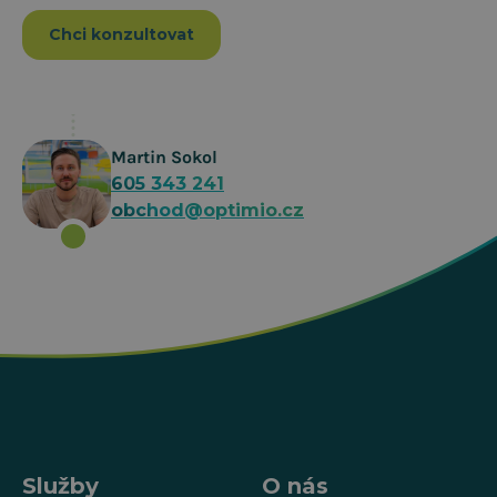
Chci konzultovat
Martin Sokol
605 343 241
obchod@optimio.cz
Služby
O nás