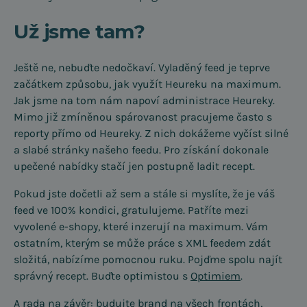
Už jsme tam?
Ještě ne, nebuďte nedočkaví. Vyladěný feed je teprve
začátkem způsobu, jak využít Heureku na maximum.
Jak jsme na tom nám napoví administrace Heureky.
Mimo již zmíněnou spárovanost pracujeme často s
reporty přímo od Heureky. Z nich dokážeme vyčíst silné
a slabé stránky našeho feedu. Pro získání dokonale
upečené nabídky stačí jen postupně ladit recept.
Pokud jste dočetli až sem a stále si myslíte, že je váš
feed ve 100% kondici, gratulujeme. Patříte mezi
vyvolené e-shopy, které inzerují na maximum. Vám
ostatním, kterým se může práce s XML feedem zdát
složitá, nabízíme pomocnou ruku. Pojďme spolu najít
správný recept. Buďte optimistou s
Optimiem
.
A rada na závěr: budujte brand na všech frontách,