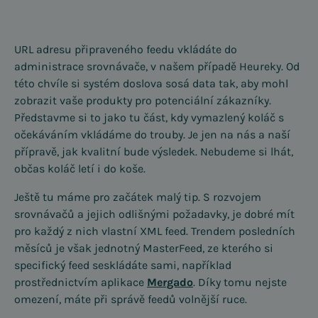
URL adresu připraveného feedu vkládáte do
administrace srovnávače, v našem případě Heureky. Od
této chvíle si systém doslova sosá data tak, aby mohl
zobrazit vaše produkty pro potenciální zákazníky.
Představme si to jako tu část, kdy vymazlený koláč s
očekáváním vkládáme do trouby. Je jen na nás a naší
přípravě, jak kvalitní bude výsledek. Nebudeme si lhát,
občas koláč letí i do koše.
Ještě tu máme pro začátek malý tip. S rozvojem
srovnávačů a jejich odlišnými požadavky, je dobré mít
pro každý z nich vlastní XML feed. Trendem posledních
měsíců je však jednotný MasterFeed, ze kterého si
specifický feed seskládáte sami, například
prostřednictvím aplikace
Mergado
. Díky tomu nejste
omezení, máte při správě feedů volnější ruce.