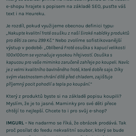
e-shopu hrajete s popisem na základě SEO, pusťte váš
text i na Heureku.
Je rozdíl, pokud využijeme obecnou definici typu:
„Nakupte kvalitní froté osušku z naší široké nabídky produktů
pro děti za cenu 299 Kč.“
Nebo zvolíme sofistikovanější
výstup v podobě:
„Oblíbená Froté osuška s kapucí velikosti
100x100cm se vyznačuje vysokou hřejivostí. Osuška s
kapucou pro vaše miminko zaručeně zahřeje po koupeli. Navíc
je z velmi kvalitního bavlněného froté, které dobře saje. Díky
svým vlastnostem chrání dítě před chladem, zajišťuje
příjemný pocit pohodlí a tepla po koupání.“
Který z produktů byste si na základě popisu koupili?
Myslím, že je to jasné. Maminky pro své děti přece
chtějí to nejlepší. Chcete to i pro svůj e-shop?
IMGURL -
Ne nadarmo se říká, že obrázek prodává. Tak
proč posílat do feedu nekvalitní soubor, který se bude