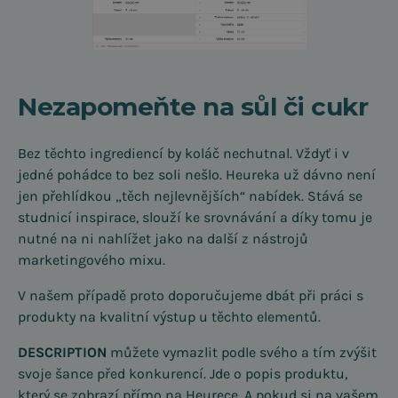
Nezapomeňte na sůl či cukr
Bez těchto ingrediencí by koláč nechutnal. Vždyť i v
jedné pohádce to bez soli nešlo. Heureka už dávno není
jen přehlídkou „těch nejlevnějších“ nabídek. Stává se
studnicí inspirace, slouží ke srovnávání a díky tomu je
nutné na ni nahlížet jako na další z nástrojů
marketingového mixu.
V našem případě proto doporučujeme dbát při práci s
produkty na kvalitní výstup u těchto elementů.
DESCRIPTION
můžete vymazlit podle svého a tím zvýšit
svoje šance před konkurencí. Jde o popis produktu,
který se zobrazí přímo na Heurece. A pokud si na vašem