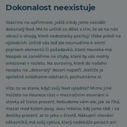
Dokonalost neexistuje
Vsázíme na upřímnost, ještě nikdy jsme neviděli
dokonalý feed. Má to určitě co dělat s tím, že se na nás
obrací e-shopy, které nedostatky pociťují třeba právě na
výsledcích. Určitě vás teď ale neunudíme k smrti
popisem elementů či požadavků, které Heureka má.
Naopak se zaměříme na chyby, které by vás mohly
omezovat v rozletu. Na suroviny, které do našeho
receptu na „dokonalý“ dezert nepatří. Jestliže je
společně zvládneme odstranit, pochutnáme si.
Víte, co se stane, když svůj feed vyladíte? Mimo jiné
můžete na Heurece růst v meziročním srovnání o
stovky až tisíce procent. Nebudeme vám ale, jak se říká,
mazat med kolem pusy. Jsou měsíce, kdy jsme rádi i za
desítky procent. Je to jako v životě. Nákupní chování
zákazníků má svůj cyklus, který nedokáže porazit ani