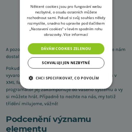
Některé cookies jsou pro fungování webu
nezbytné, o osudu ostatních můžete
rozhodnout sami. Pokud si svůj souhlas někdy
rozmyslíte, snadno ho upravíte pod tlačítkem
„Nastavení cookies“ v levém spodním rohu
obrazovky.
Více informací
DÁVÁM COOKIES ZELENOU
A pozor, to je jen čtvrtina celého seznamu, který se nám
dostal do ruky. Děsivé, co říkáte?
SCHVALUJI JEN NEZBYTNÉ
Pokud se chcete podobného napravování rovnou
vyvarovat, kompletní strom kategorií pro Heureku v
CHCI SPECIFIKOVAT, CO POVOLÍM
XML formátu najdete v tomto
odkazu
. Šikovný
programátor jej zakomponuje do vašeho systému a vy
si můžete hrát. Případně to nechte na nás, my totiž
třídění milujeme, vážně!
Podcenění významu
elementu