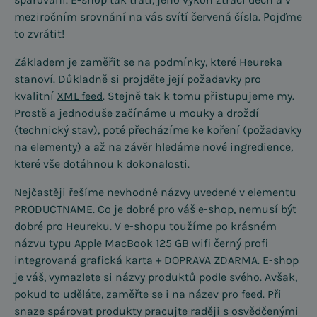
meziročním srovnání na vás svítí červená čísla. Pojďme
to zvrátit!
Základem je zaměřit se na podmínky, které Heureka
stanoví. Důkladně si projděte její požadavky pro
kvalitní
XML feed
. Stejně tak k tomu přistupujeme my.
Prostě a jednoduše začínáme u mouky a droždí
(technický stav), poté přecházíme ke koření (požadavky
na elementy) a až na závěr hledáme nové ingredience,
které vše dotáhnou k dokonalosti.
Nejčastěji řešíme nevhodné názvy uvedené v elementu
PRODUCTNAME. Co je dobré pro váš e-shop, nemusí být
dobré pro Heureku. V e-shopu toužíme po krásném
názvu typu Apple MacBook 125 GB wifi černý profi
integrovaná grafická karta + DOPRAVA ZDARMA. E-shop
je váš, vymazlete si názvy produktů podle svého. Avšak,
pokud to uděláte, zaměřte se i na název pro feed. Při
snaze spárovat produkty pracujte raději s osvědčenými