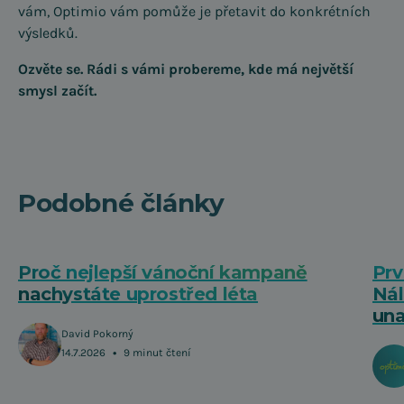
vám, Optimio vám pomůže je přetavit do konkrétních
výsledků.
Ozvěte se. Rádi s vámi probereme, kde má největší
smysl začít.
Podobné články
Proč nejlepší vánoční kampaně
Prv
nachystáte uprostřed léta
Nál
una
David Pokorný
•
14.7.2026
9 minut čtení