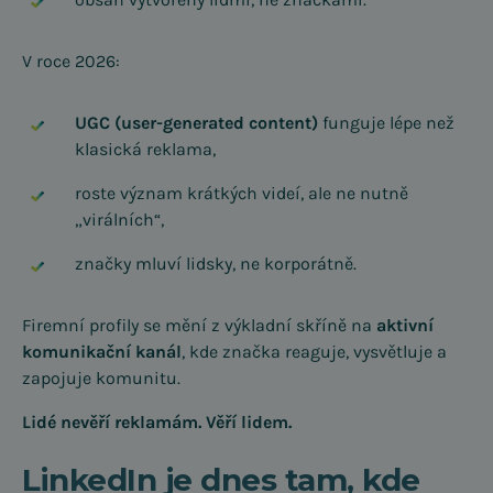
V roce 2026:
UGC (user-generated content)
funguje lépe než
klasická reklama,
roste význam krátkých videí, ale ne nutně
„virálních“,
značky mluví lidsky, ne korporátně.
Firemní profily se mění z výkladní skříně na
aktivní
komunikační kanál
, kde značka reaguje, vysvětluje a
zapojuje komunitu.
Lidé nevěří reklamám. Věří lidem.
LinkedIn je dnes tam, kde