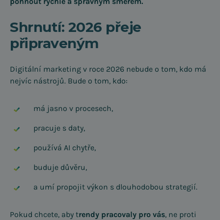
pohnout rychle a správným směrem.
Shrnutí: 2026 přeje
připraveným
Digitální marketing v roce 2026 nebude o tom, kdo má
nejvíc nástrojů. Bude o tom, kdo:
má jasno v procesech,
pracuje s daty,
používá AI chytře,
buduje důvěru,
a umí propojit výkon s dlouhodobou strategií.
Pokud chcete, aby t
rendy pracovaly pro vás
, ne proti