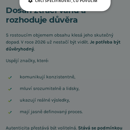
CHCI SPECIFIKOVAT, CO POVOLÍM
Dosah ztrácí váhu a
rozhoduje důvěra
S rostoucím objemem obsahu klesá jeho skutečný
dopad. V roce 2026 už nestačí být vidět.
Je potřeba být
důvěryhodný
.
Uspějí značky, které:
komunikují konzistentně,
mluví srozumitelně a lidsky,
ukazují reálné výsledky,
mají jasně definovaný proces.
Autenticita přestává být volitelná.
Stává se podmínkou