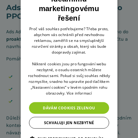
Ads Advisor: AI konzultant pro
marketingovému
PPC účty 24/7
řešení
Proč váš souhlas potřebujeme? Třeba proto,
Ads Advisor posouvá správu kampaní z reaktivního do
abychom vás ochránili před nevhodnou
proaktivního režimu
. Neustále analyzuje výkon účtu a
reklamou, zaměřili se na smysluplnější
navrhuje optimalizace.
rozvržení stránky a obsah, který vás bude
doopravdy zajímat.
Pomáhá:
Některé cookies jsou pro fungování webu
nezbytné, o osudu ostatních můžete
rozhodnout sami. Pokud si svůj souhlas někdy
identifikovat výkyvy výkonu,
rozmyslíte, snadno ho upravíte pod tlačítkem
„Nastavení cookies“ v levém spodním rohu
optimalizovat rozpočty,
obrazovky.
Více informací
řešit technické problémy a měření.
DÁVÁM COOKIES ZELENOU
Důležité: Ads Advisor pracuje s daty, nikoli s obchodním
SCHVALUJI JEN NEZBYTNÉ
kontextem. Doporučení je vždy nutné posuzovat v
návaznosti na cíle, marže a dlouhodobou strategii.