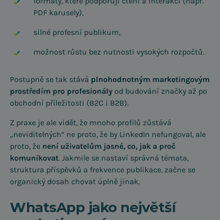
formáty, které podporují čtení a interakci (např.
PDF karusely),
silné profesní publikum,
možnost růstu bez nutnosti vysokých rozpočtů.
Postupně se tak stává
plnohodnotným marketingovým
prostředím pro profesionály
od budování značky až po
obchodní příležitosti (B2C i B2B).
Z praxe je ale vidět, že mnoho profilů zůstává
„neviditelných“ ne proto, že by LinkedIn nefungoval, ale
proto, že
není uživatelům jasné, co, jak a proč
komunikovat
. Jakmile se nastaví správná témata,
struktura příspěvků a frekvence publikace, začne se
organický dosah chovat úplně jinak.
WhatsApp jako největší