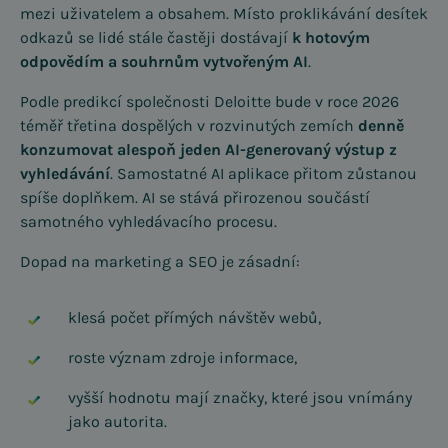
mezi uživatelem a obsahem. Místo proklikávání desítek
odkazů se lidé stále častěji dostávají
k hotovým
odpovědím a souhrnům vytvořeným AI
.
Podle predikcí společnosti Deloitte bude v roce 2026
téměř třetina dospělých v rozvinutých zemích
denně
konzumovat alespoň jeden AI-generovaný výstup z
vyhledávání
. Samostatné AI aplikace přitom zůstanou
spíše doplňkem. AI se stává přirozenou součástí
samotného vyhledávacího procesu.
Dopad na marketing a SEO je zásadní:
klesá počet přímých návštěv webů,
roste význam zdroje informace,
vyšší hodnotu mají značky, které jsou vnímány
jako autorita.