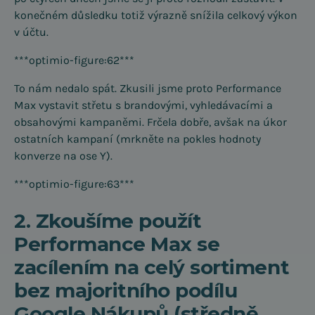
konečném důsledku totiž výrazně snížila celkový výkon
v účtu.
***optimio-figure:62***
To nám nedalo spát. Zkusili jsme proto Performance
Max vystavit střetu s brandovými, vyhledávacími a
obsahovými kampaněmi. Frčela dobře, avšak na úkor
ostatních kampaní (mrkněte na pokles hodnoty
konverze na ose Y).
***optimio-figure:63***
2. Zkoušíme použít
Performance Max se
zacílením na celý sortiment
bez majoritního podílu
Google Nákupů (středně