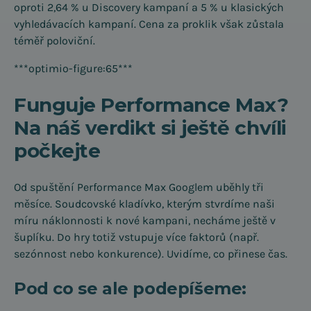
oproti 2,64 % u Discovery kampaní a 5 % u klasických
vyhledávacích kampaní. Cena za proklik však zůstala
téměř poloviční.
***optimio-figure:65***
Funguje Performance Max?
Na náš verdikt si ještě chvíli
počkejte
Od spuštění Performance Max Googlem uběhly tři
měsíce. Soudcovské kladívko, kterým stvrdíme naši
míru náklonnosti k nové kampani, necháme ještě v
šuplíku. Do hry totiž vstupuje více faktorů (např.
sezónnost nebo konkurence). Uvidíme, co přinese čas.
Pod co se ale podepíšeme: