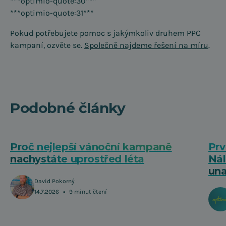
***optimio-quote:30***
***optimio-quote:31***
Pokud potřebujete pomoc s jakýmkoliv druhem PPC
kampaní, ozvěte se.
Společně najdeme řešení na míru
.
Podobné články
Proč nejlepší vánoční kampaně
Prv
nachystáte uprostřed léta
Nál
una
David Pokorný
•
14.7.2026
9 minut čtení