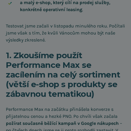
a malý e-shop, který cílí na prodej služby,
konkrétně operativní leasing
.
Testovat jsme začali v listopadu minulého roku. Počítali
jsme však s tím, že kvůli Vánocům mohou být naše
výsledky zkreslené.
1. Zkoušíme použít
Performance Max se
zacílením na celý sortiment
(větší e-shop s produkty se
zábavnou tematikou)
Performance Max na začátku přinášela konverze s
přijatelnou cenou a hezké PNO. Po chvíli však začala
požírat současně běžící kampaň v Google nákupech
–⁠
po čtyřech dnech jsme se ji proto rozhodli zastavit. V