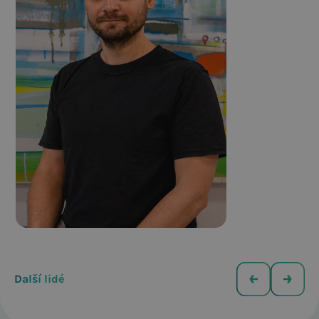
Petr
Account
manager
Bársony
Další lidé