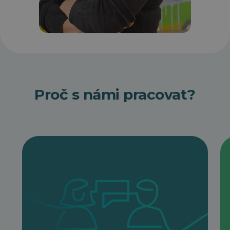
Tereza
HR business
partner
Čermáková
Proč s námi pracovat?