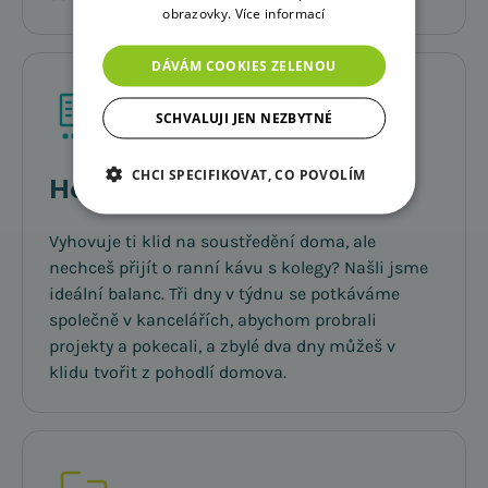
obrazovky.
Více informací
DÁVÁM COOKIES ZELENOU
SCHVALUJI JEN NEZBYTNÉ
CHCI SPECIFIKOVAT, CO POVOLÍM
Home Office
Vyhovuje ti klid na soustředění doma, ale
nechceš přijít o ranní kávu s kolegy? Našli jsme
ideální balanc. Tři dny v týdnu se potkáváme
společně v kancelářích, abychom probrali
projekty a pokecali, a zbylé dva dny můžeš v
klidu tvořit z pohodlí domova.