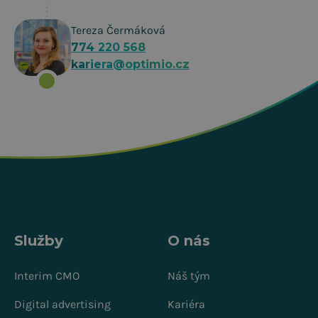
Tereza Čermáková
774 220 568
kariera@optimio.cz
Služby
O nás
Interim CMO
Náš tým
Digital advertising
Kariéra