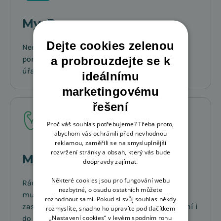
My Days
Dejte cookies zelenou
Není ti nejlíp, ale víš, že jeden den v posteli ti
a probrouzdejte se k
pomůže? Nebo si potřebuješ něco zařídit na
úřadě či v bance? Vezmi si My Day.
ideálnímu
marketingovému
řešení
Proč váš souhlas potřebujeme? Třeba proto,
abychom vás ochránili před nevhodnou
reklamou, zaměřili se na smysluplnější
rozvržení stránky a obsah, který vás bude
Multisport
doopravdy zajímat.
Některé cookies jsou pro fungování webu
Rád si po práci protáhneš tělo? Pořídíme ti
nezbytné, o osudu ostatních můžete
multisportku, díky které si za pár korun
rozhodnout sami. Pokud si svůj souhlas někdy
zasportuješ. Dáváš přednost relaxu? Můžeš s ní i
rozmyslíte, snadno ho upravíte pod tlačítkem
„Nastavení cookies“ v levém spodním rohu
do wellness.