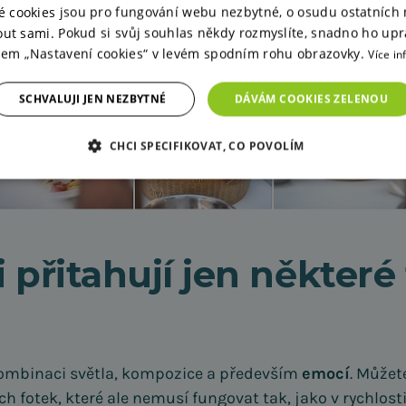
é cookies jsou pro fungování webu nezbytné, o osudu ostatních
ut sami. Pokud si svůj souhlas někdy rozmyslíte, snadno ho upr
tkem „Nastavení cookies“ v levém spodním rohu obrazovky.
Více in
SCHVALUJI JEN NEZBYTNÉ
DÁVÁM COOKIES ZELENOU
CHCI SPECIFIKOVAT, CO POVOLÍM
i přitahují jen některé
kombinaci světla, kompozice a především
emocí
. Můžet
h fotek, které ale nemusí fungovat tak, jako v rychlos