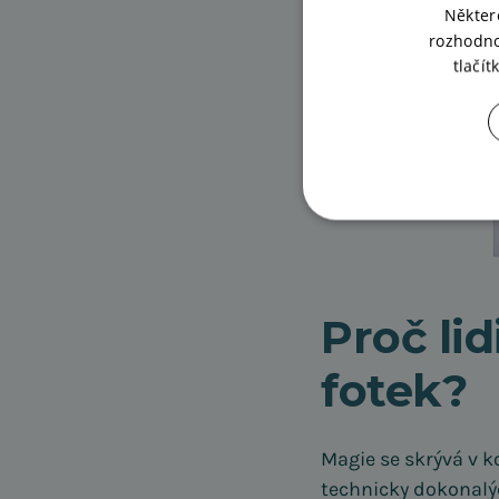
Někter
rozhodno
tlačí
Proč lid
fotek?
Magie se skrývá v 
technicky dokonalýc