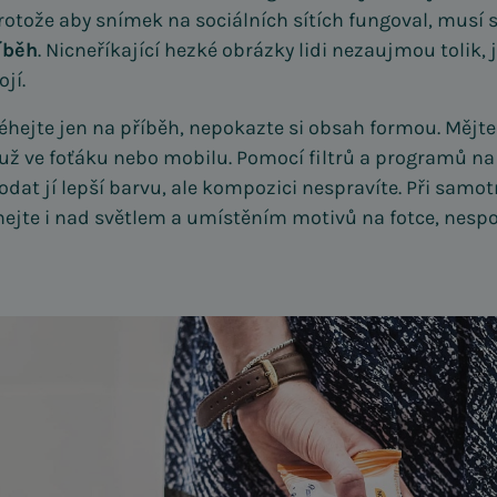
otože aby snímek na sociálních sítích fungoval, musí 
íběh
. Nicneříkající hezké obrázky lidi nezaujmou tolik, 
jí.
léhejte jen na příběh, nepokazte si obsah formou. Mějte
už ve foťáku nebo mobilu. Pomocí filtrů a programů na 
odat jí lepší barvu, ale kompozici nespravíte. Při samo
jte i nad světlem a umístěním motivů na fotce, nespol