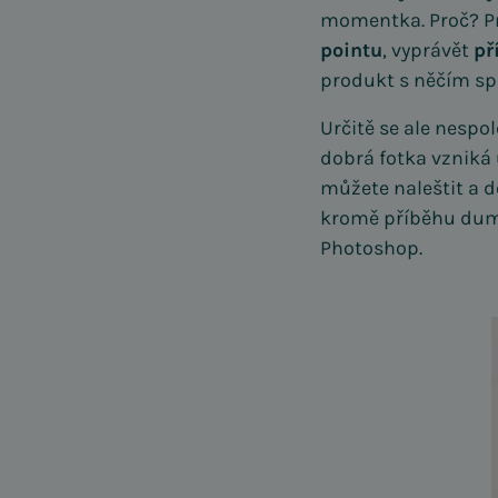
momentka. Proč? Pr
pointu
, vyprávět
př
produkt s něčím spo
Určitě se ale nespo
dobrá fotka vzniká 
můžete naleštit a d
kromě příběhu dume
Photoshop.