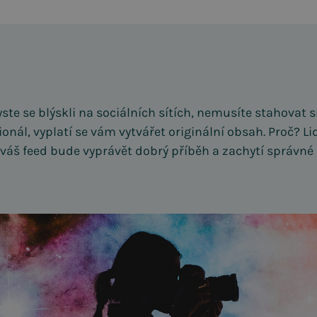
yste se blýskli na sociálních sítích, nemusíte stahovat 
ionál, vyplatí se vám vytvářet originální obsah. Proč? Li
 váš feed bude vyprávět dobrý příběh a zachytí správn