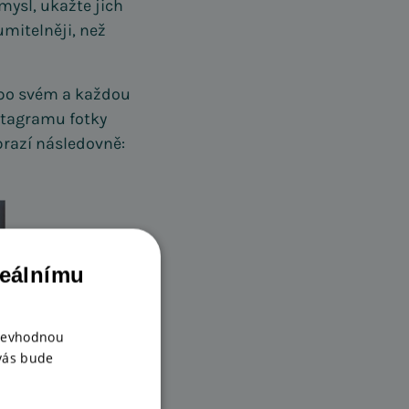
mysl, ukažte jich
umitelněji, než
í po svém a každou
nstagramu fotky
razí následovně:
deálnímu
 nevhodnou
 vás bude