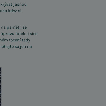
skrývat jasnou
jako když si
 na paměti, že
úpravu fotek ji sice
tném focení tedy
éhejte se jen na