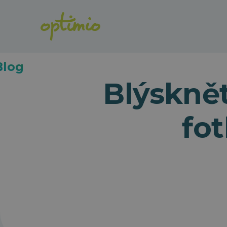
Blog
Blýsknět
fo