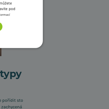
 můžete
avíte pod
formací
 typy
e pořídit sto
ti zachycená