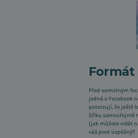
Formát –
Před samotným focen
jedná o Facebook ne
potvrzují, že ještě
šířku samozřejmě ne
(jak můžete vidět n
váš post úspěšný?