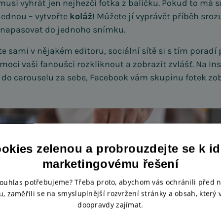
musí vyhrát jen nejhezčí fotka z balíčku. Pokud to má s
jednou – vytvořte
koláž
! Můžete jí vyprávět příběh sroz
i napasovat do jednoho snímku.
te sami v nějakém editoru, sociální sítě si s tím porad
moci vaši fanoušci rozkliknout a zobrazit zvlášť. Na I
 do carouselu za sebe, Facebook vám skupinu fotek zob
ookies zelenou a probrouzdejte se k i
marketingovému řešení
souhlas potřebujeme? Třeba proto, abychom vás ochránili před
, zaměřili se na smysluplnější rozvržení stránky a obsah, který
doopravdy zajímat.