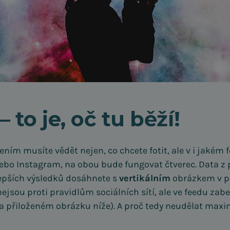
 to je, oč tu běží!
ím musíte vědět nejen, co chcete fotit, ale v i jakém f
bo Instagram, na obou bude fungovat čtverec. Data z p
 lepších výsledků dosáhnete s
vertikálním
obrázkem v po
jsou proti pravidlům sociálních sítí, ale ve feedu za
a přiloženém obrázku níže). A proč tedy neudělat maxi