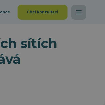
rence
Chci konzultaci
ch sítích
ává