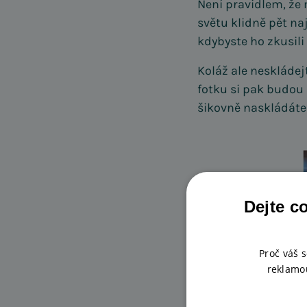
Není pravidlem, že 
světu klidně pět na
kdybyste ho zkusil
Koláž ale neskládej
fotku si pak budou 
šikovně naskládáte
Dejte c
Proč váš 
reklamou