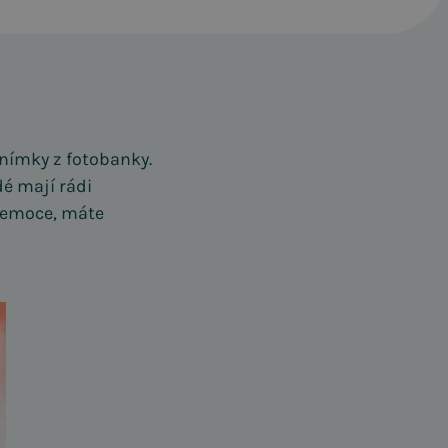
snímky z fotobanky.
dé mají rádi
é emoce, máte