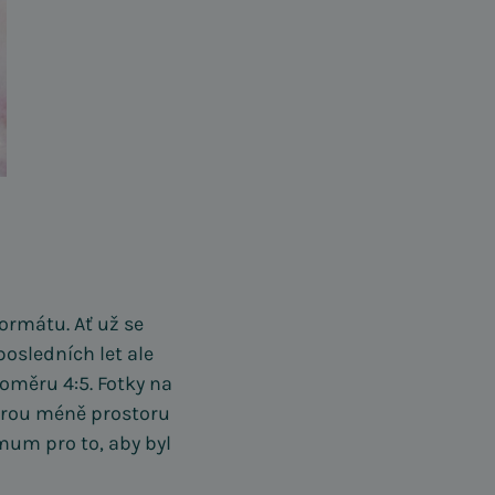
ormátu. Ať už se
osledních let ale
měru 4:5. Fotky na
berou méně prostoru
mum pro to, aby byl