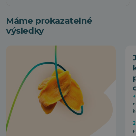
Máme prokazatelné
výsledky
+
n
k
2
p