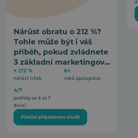
d
Nárůst obratu o 212 %?
Tohle může být i váš
příběh, pokud zvládnete
3 základní marketingová
pravidla.
+ 212 %
6+
nárůst tržeb
roků spolupráce
4/7
podílely se 4 ze 7
divizí
Přečíst případovou studii