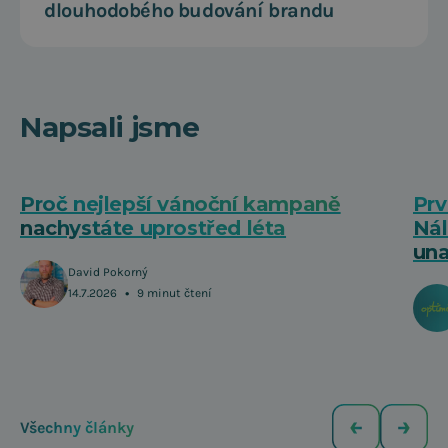
dlouhodobého budování brandu
Napsali jsme
Proč nejlepší vánoční kampaně
Prv
nachystáte uprostřed léta
Nál
una
David Pokorný
•
14.7.2026
9 minut čtení
Všechny články