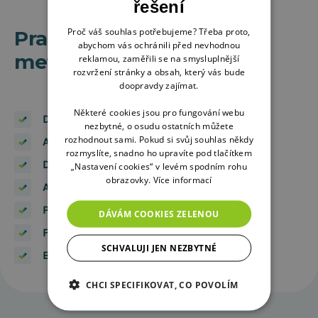
řešení
Proč váš souhlas potřebujeme? Třeba proto,
Pracujeme s o věřenými
abychom vás ochránili před nevhodnou
metodami
reklamou, zaměřili se na smysluplnější
rozvržení stránky a obsah, který vás bude
doopravdy zajímat.
Některé cookies jsou pro fungování webu
DV360
nezbytné, o osudu ostatních můžete
rozhodnout sami. Pokud si svůj souhlas někdy
Adform
rozmyslíte, snadno ho upravíte pod tlačítkem
Data management platformy
„Nastavení cookies“ v levém spodním rohu
obrazovky.
Více informací
Audience segmentace
Private deals
DÁVÁM COOKIES ZELENOU
Frequency capping
SCHVALUJI JEN NEZBYTNÉ
Brand safety nástroje
CHCI SPECIFIKOVAT, CO POVOLÍM