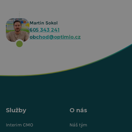
Martin Sokol
605 343 241
obchod@optimio.cz
Služby
O nás
Interim CMO
Náš tým