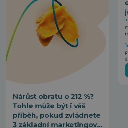
+
m
t
1
p
d
Nárůst obratu o 212 %?
Tohle může být i váš
příběh, pokud zvládnete
3 základní marketingová