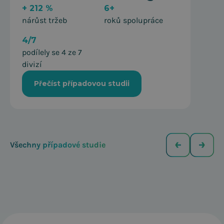
pravidla.
+ 212 %
6+
nárůst tržeb
roků spolupráce
4/7
podílely se 4 ze 7
divizí
Přečíst případovou studii
Všechny případové studie