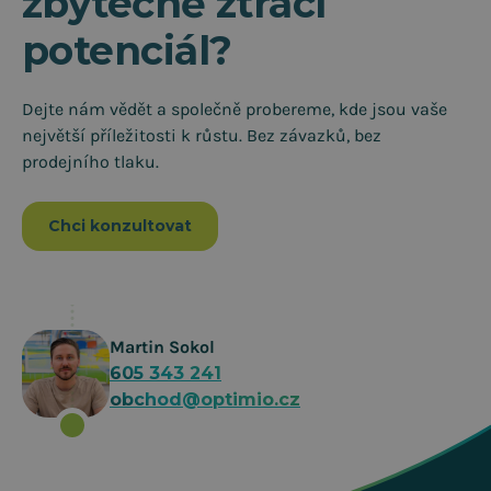
zbytečně ztrácí
potenciál?
Dejte nám vědět a společně probereme, kde jsou vaše
největší příležitosti k růstu. Bez závazků, bez
prodejního tlaku.
Chci konzultovat
Martin Sokol
605 343 241
obchod@optimio.cz