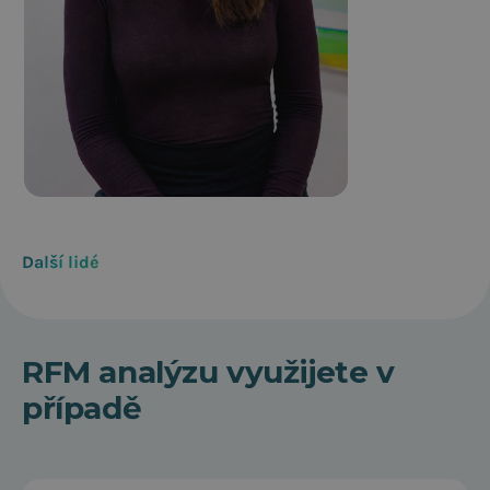
E-mail
Martina
marketing
Bulínová
Další lidé
specialist
RFM analýzu využijete v
případě