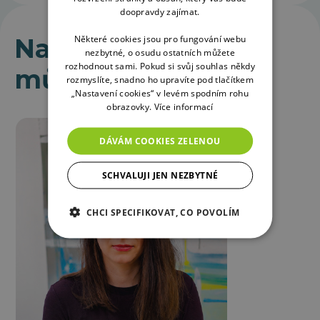
doopravdy zajímat.
Některé cookies jsou pro fungování webu
Na projektu se
nezbytné, o osudu ostatních můžete
rozhodnout sami. Pokud si svůj souhlas někdy
můžete potkat
rozmyslíte, snadno ho upravíte pod tlačítkem
„Nastavení cookies“ v levém spodním rohu
obrazovky.
Více informací
DÁVÁM COOKIES ZELENOU
SCHVALUJI JEN NEZBYTNÉ
CHCI SPECIFIKOVAT, CO POVOLÍM