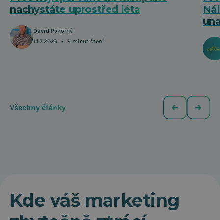
nachystáte uprostřed léta
Nál
una
David Pokorný
•
14.7.2026
9 minut čtení
Všechny články
Kde váš marketing