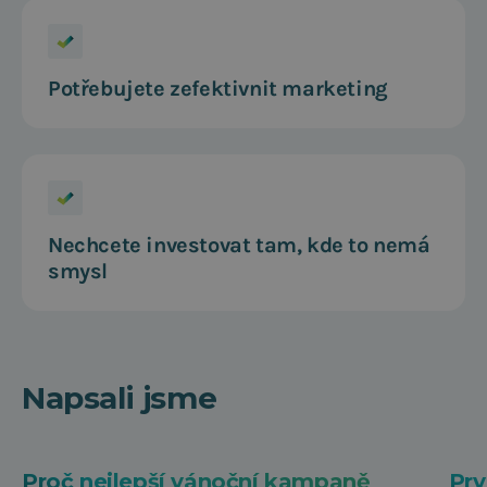
Potřebujete zefektivnit marketing
Nechcete investovat tam, kde to nemá
smysl
Napsali jsme
Proč nejlepší vánoční kampaně
Prv