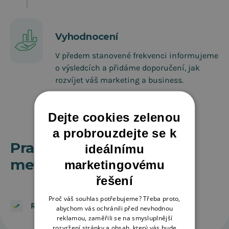
Vyhodnocení
V předem stanovené frekvenci informujeme
o výsledcích a přidáme doporučení, jak
rozvíjet váš marketing a business.
Dejte cookies zelenou
a probrouzdejte se k
Pracujeme s o věřenými
ideálnímu
metodami
marketingovému
řešení
Proč váš souhlas potřebujeme? Třeba proto,
RFM scoring
abychom vás ochránili před nevhodnou
reklamou, zaměřili se na smysluplnější
rozvržení stránky a obsah, který vás bude