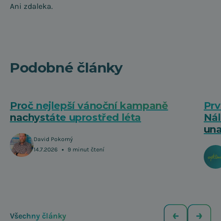
Ani zdaleka.
Podobné články
Proč nejlepší vánoční kampaně
Prv
nachystáte uprostřed léta
Nál
una
David Pokorný
•
14.7.2026
9 minut čtení
Všechny články