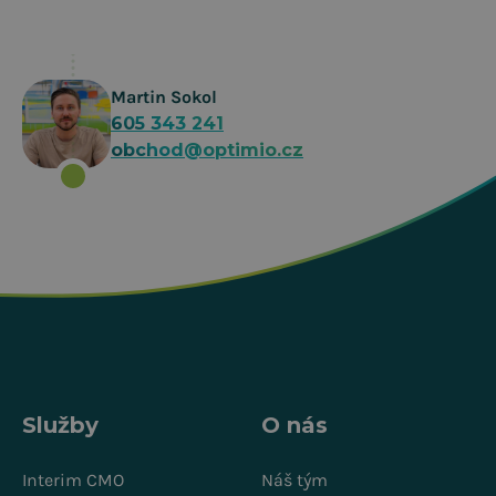
Martin Sokol
605 343 241
obchod@optimio.cz
Služby
O nás
Interim CMO
Náš tým