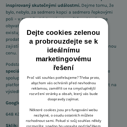
inspirovaný skutečnými událostmi.
Dejme tomu, že
bylo, nebylo, za sedmero kopci a sedmero řepkovými
poli – v zemi české, krutém to světě, ve kterém na
obyvatele útočí denně tisíce reklamních sdělení,
Dejte cookies zelenou
existuje realitní kancelář, ve které vám pomohou
prodat váš domeček za hromadu zlata nebo třeba
a probrouzdejte se k
zajistí pronajmutí zámeckých ložnic za zvýhodněnou
ideálnímu
cenu.
marketingovému
Podstatou akvizice nových klientů je
vyplnění
řešení
speciálního formuláře
na stránkách realitky. Ta ve
Proč váš souhlas potřebujeme? Třeba proto,
spolupráci s Optimiem nasadila PPC reklamy na
abychom vás ochránili před nevhodnou
platformách Google Ads a Sklik. Pojďme se podívat na
reklamou, zaměřili se na smysluplnější
výsledky za období květen až listopad 2019:
rozvržení stránky a obsah, který vás bude
doopravdy zajímat.
Google Ads:
Některé cookies jsou pro fungování webu
648 Kč (za vyplněný dotazník)
nezbytné, o osudu ostatních můžete
rozhodnout sami. Pokud si svůj souhlas někdy
Sklik:
rozmyslíte, snadno ho upravíte pod tlačítkem