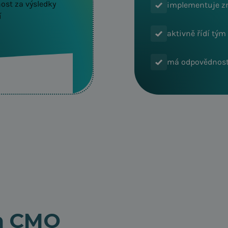
ost za výsledky
implementuje 
í
aktivně řídí tým
má odpovědnost 
im CMO