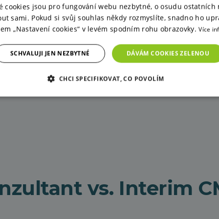
há náplast, která problém ne
é cookies jsou pro fungování webu nezbytné, o osudu ostatních
ut sami. Pokud si svůj souhlas někdy rozmyslíte, snadno ho upr
tkem „Nastavení cookies“ v levém spodním rohu obrazovky.
Více in
SCHVALUJI JEN NEZBYTNÉ
DÁVÁM COOKIES ZELENOU
CHCI SPECIFIKOVAT, CO POVOLÍM
nzultant vs. Interim 