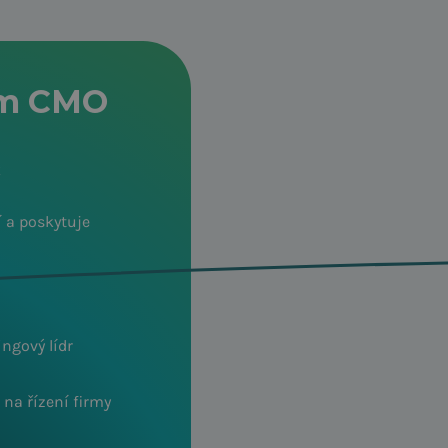
im CMO
k
 a poskytuje
ngový lídr
 na řízení firmy