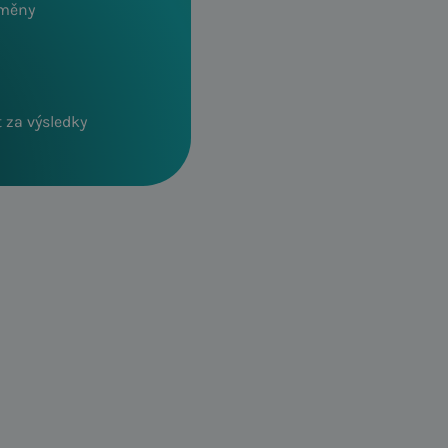
změny
za výsledky