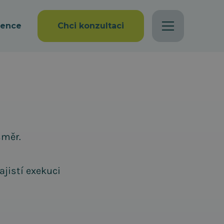
rence
Chci konzultaci
směr.
ajistí exekuci