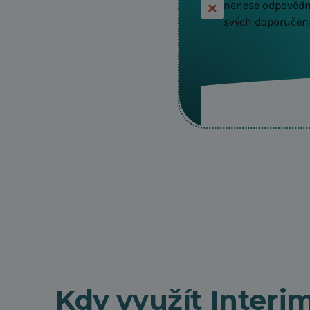
nenese odpovědn
svých doporučen
Kdy využít Inter