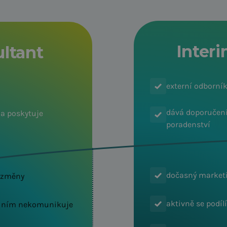
Inter
ltant
externí odborní
dává doporučení
a poskytuje
poradenství
dočasný marketi
 změny
aktivně se podílí
s ním nekomunikuje