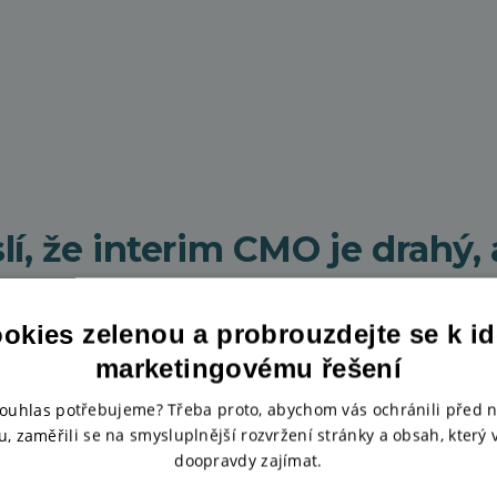
lí, že interim CMO je drahý,
terá přináší konkrétní a měři
ookies zelenou a probrouzdejte se k i
sících nevidíte změny, je n
marketingovému řešení
tím, jak nastavil procesy. S
souhlas potřebujeme? Třeba proto, abychom vás ochránili před
, zaměřili se na smysluplnější rozvržení stránky a obsah, který
který bude fungovat i po je
doopravdy zajímat.