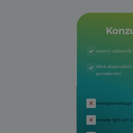
Konzu
externí odborník
dává doporučení 
poradenství
neimplementuje
nevede tým ani 