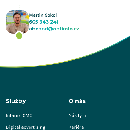
Martin Sokol
605 343 241
obchod@optimio.cz
Služby
O nás
Interim CMO
Náš tým
Digital advertising
Kariéra