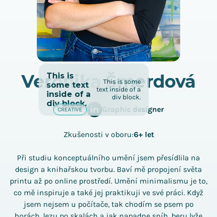
Veronika Šmerdová
This is
This is some
some text
text inside of a
inside of a
div block.
div block.
Graphic designer
CREATIVE
Zkušenosti v oboru:
6+ let
Při studiu konceptuálního umění jsem přesídlila na
design a knihařskou tvorbu. Baví mě propojení světa
printu až po online prostředí. Umění minimalismu je to,
co mě inspiruje a také jej praktikuji ve své práci. Když
jsem nejsem u počítače, tak chodím se psem po
horách, lezu po skalách a jak napadne sníh, beru lyže