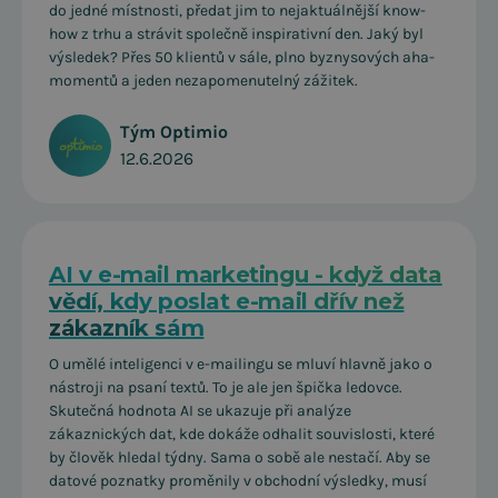
do jedné místnosti, předat jim to nejaktuálnější know-
how z trhu a strávit společně inspirativní den. Jaký byl
výsledek? Přes 50 klientů v sále, plno byznysových aha-
momentů a jeden nezapomenutelný zážitek.
Tým Optimio
12.6.2026
AI v e-mail marketingu - když data
vědí, kdy poslat e-mail dřív než
zákazník sám
O umělé inteligenci v e-mailingu se mluví hlavně jako o
nástroji na psaní textů. To je ale jen špička ledovce.
Skutečná hodnota AI se ukazuje při analýze
zákaznických dat, kde dokáže odhalit souvislosti, které
by člověk hledal týdny. Sama o sobě ale nestačí. Aby se
datové poznatky proměnily v obchodní výsledky, musí