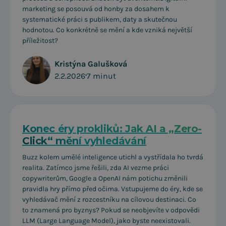
marketing se posouvá od honby za dosahem k
systematické práci s publikem, daty a skutečnou
hodnotou. Co konkrétně se mění a kde vzniká největší
příležitost?
Kristýna Galušková
2.2.2026
•
7 minut
Konec éry prokliků: Jak AI a „Zero-
Click“ mění vyhledávání
Buzz kolem umělé inteligence utichl a vystřídala ho tvrdá
realita. Zatímco jsme řešili, zda AI vezme práci
copywriterům, Google a OpenAI nám potichu změnili
pravidla hry přímo před očima. Vstupujeme do éry, kde se
vyhledávač mění z rozcestníku na cílovou destinaci. Co
to znamená pro byznys? Pokud se neobjevíte v odpovědi
LLM (Large Language Model), jako byste neexistovali.