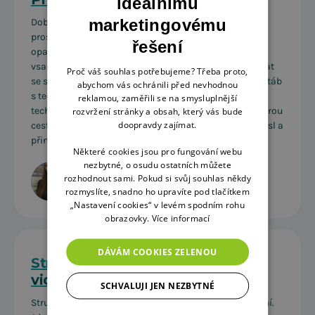
ideálnímu
marketingovému
Doby, kdy kampaň potřebovala měsíc v ateliéru, nebo
prostě „neexistovala“, jsou pryč. Dnes stojíme před
řešení
opačným problémem – máme moc možností. Máte
vsadit na autentický obsah natočený na telefon, nechat
Proč váš souhlas potřebujeme? Třeba proto,
se svézt na vlně generativní AI, nebo naopak povolat štáb
abychom vás ochránili před nevhodnou
s technikou za miliony? Správná odpověď neleží v
reklamou, zaměřili se na smysluplnější
technologii, ale v účelu. Pojďme si rozklíčovat, kdy kterou
rozvržení stránky a obsah, který vás bude
doopravdy zajímat.
cestu zvolit, aby vaše investice do obsahu dávala smysl a
přinášela reálné výsledky.
Některé cookies jsou pro fungování webu
nezbytné, o osudu ostatních můžete
Kristýna Galušková
rozhodnout sami. Pokud si svůj souhlas někdy
18.3.2026
•
5 minut
rozmyslíte, snadno ho upravíte pod tlačítkem
„Nastavení cookies“ v levém spodním rohu
obrazovky.
Více informací
DÁVÁM COOKIES ZELENOU
Strukturovaná data jako klíč k AI
viditelnosti v roce 2026
SCHVALUJI JEN NEZBYTNÉ
Strukturovaná data byla pro vyhledávače vždy zásadní.