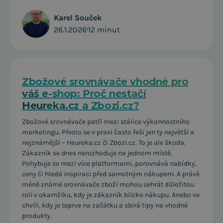
Karel Souček
26.1.2026
•
12 minut
Zbožové srovnávače vhodné pro
váš e-shop: Proč nestačí
Heureka.cz a Zbozi.cz?
Zbožové srovnávače patří mezi stálice výkonnostního
marketingu. Přesto se v praxi často řeší jen ty největší a
nejznámější – Heureka.cz či Zbozi.cz. To je ale škoda.
Zákazník se dnes nerozhoduje na jednom místě.
Pohybuje se mezi více platformami, porovnává nabídky,
ceny či hledá inspiraci před samotným nákupem. A právě
méně známé srovnávače zboží mohou sehrát důležitou
roli v okamžiku, kdy je zákazník blízko nákupu. Anebo ve
chvíli, kdy je teprve na začátku a sbírá tipy na vhodné
produkty.