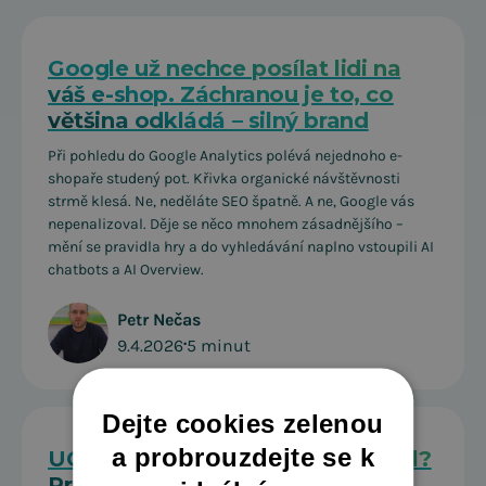
Google už nechce posílat lidi na
váš e-shop. Záchranou je to, co
většina odkládá – silný brand
Při pohledu do Google Analytics polévá nejednoho e-
shopaře studený pot. Křivka organické návštěvnosti
strmě klesá. Ne, neděláte SEO špatně. A ne, Google vás
nepenalizoval. Děje se něco mnohem zásadnějšího –
mění se pravidla hry a do vyhledávání naplno vstoupili AI
chatbots a AI Overview.
Petr Nečas
9.4.2026
•
5 minut
Dejte cookies zelenou
a probrouzdejte se k
UGC, AI nebo profesionální vizuál?
Průvodce vizuálním obsahem