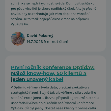
schránka se neplní rychlostí světla. Domluvit schůzku
pro pět a více lidí je skoro nadlidský úkol. A to je přesně
chvíle, kdy se rozhoduje, jak vám dopadne vánoční
sezóna. Je to totiž nejlepší okno v roce na přípravu.
Využijte ho.
David Pokorný
14.7.2026
•
9 minut čtení
První ročník konference Optiday:
Nálož know-how, 50 klientů a
jeden unavený kabel
V Optimiu věříme v tvrdá data, precizní exekutivu a
strategické řízení. Stejně tak ale věříme v sílu osobního
setkání. Proto jsme 3. června přepsali agenturní historii a
uspořádali vůbec první ročník naší vlastní konference
Optiday. Cíl byl jasný: dostat naše klienty z online callů