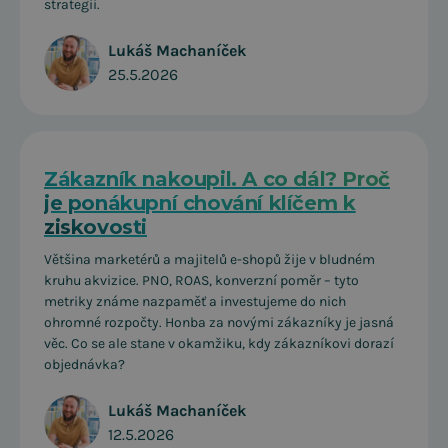
strategii.
Lukáš Machaníček
25.5.2026
Zákazník nakoupil. A co dál? Proč
je ponákupní chování klíčem k
ziskovosti
Většina marketérů a majitelů e-shopů žije v bludném
kruhu akvizice. PNO, ROAS, konverzní poměr – tyto
metriky známe nazpaměť a investujeme do nich
ohromné rozpočty. Honba za novými zákazníky je jasná
věc. Co se ale stane v okamžiku, kdy zákazníkovi dorazí
objednávka?
Lukáš Machaníček
12.5.2026