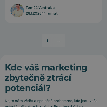
Tomáš Ventruba
26.1.2026
•
14 minut
1
...
Kde váš marketing
zbytečně ztrácí
potenciál?
Dejte nám vědět a společně probereme, kde jsou vaše
největší příležitosti k růstu. Bez závazků, bez