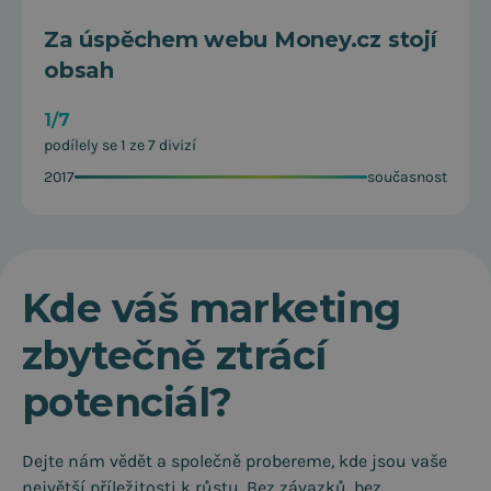
Za úspěchem webu Money.cz stojí
obsah
1/7
podílely se 1 ze 7 divizí
2017
současnost
Kde váš marketing
zbytečně ztrácí
potenciál?
Dejte nám vědět a společně probereme, kde jsou vaše
největší příležitosti k růstu. Bez závazků, bez