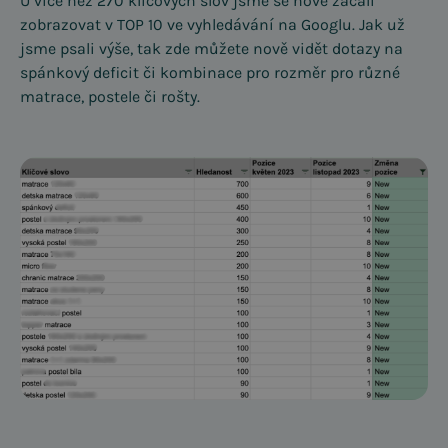
U více než 270 klíčových slov jsme se nově začali
zobrazovat v TOP 10 ve vyhledávání na Googlu. Jak už
jsme psali výše, tak zde můžete nově vidět dotazy na
spánkový deficit či kombinace pro rozměr pro různé
matrace, postele či rošty.