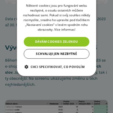
Některé cookies jsou pro fungování webu
nezbytné, o osudu ostatních můžete
rozhodnout sami. Pokud si svůj souhlas někdy
Data z Google Search Console klienta vyspimese.cz – 1. 1. 2023
rozmyslíte, snadno ho upravíte pod tlačítkem
až 30. 11. 2023
„Nastavení cookies“ v levém spodním rohu
obrazovky.
Více informací
DÁVÁM COOKIES ZELENOU
Vývoj pozic během roku 2023
SCHVALUJI JEN NEZBYTNÉ
Během období od května 2023 až do listopadu 2023 se
e-shopu
zlepšily pozice v TOP 10 až u 600 klíčových
CHCI SPECIFIKOVAT, CO POVOLÍM
slov
. Jsou mezi nimi jak klíčová slova pro rozměry, tak i
ty obecnější. Na screenu ukazujeme změnu u těch
nejhledanějších.