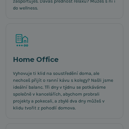
zasportuješ. Dáváš přednost relaxu? Můžeš s ní i
do wellness.
Home Office
Vyhovuje ti klid na soustředění doma, ale
nechceš přijít o ranní kávu s kolegy? Našli jsme
ideální balanc. Tři dny v týdnu se potkáváme
společně v kancelářích, abychom probrali
projekty a pokecali, a zbylé dva dny můžeš v
klidu tvořit z pohodlí domova.