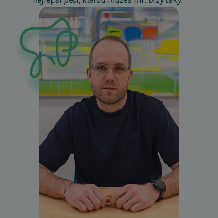
nejlepší péči, kterou můžeš mít brzy taky.”