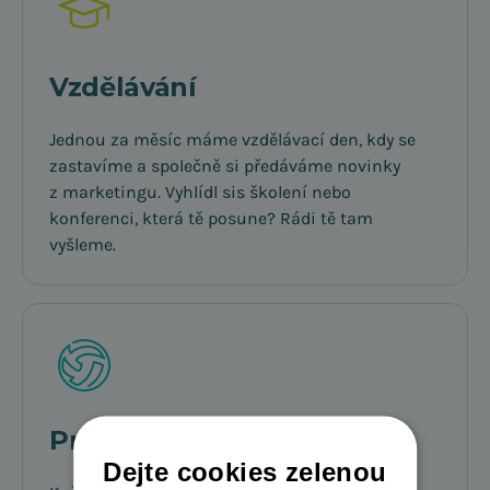
Vzdělávání
Jednou za měsíc máme vzdělávací den, kdy se
zastavíme a společně si předáváme novinky
z marketingu. Vyhlídl sis školení nebo
konferenci, která tě posune? Rádi tě tam
vyšleme.
Pravidelné teambuildingy
Dejte cookies zelenou