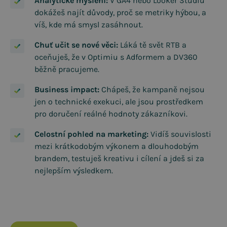
Analytické myšlení:
V GA4 nebo Looker Studiu
dokážeš najít důvody, proč se metriky hýbou, a
víš, kde má smysl zasáhnout.
Chuť učit se nové věci:
Láká tě svět RTB a
oceňuješ, že v Optimiu s Adformem a DV360
běžně pracujeme.
Business impact:
Chápeš, že kampaně nejsou
jen o technické exekuci, ale jsou prostředkem
pro doručení reálné hodnoty zákazníkovi.
Celostní pohled na marketing:
Vidíš souvislosti
mezi krátkodobým výkonem a dlouhodobým
brandem, testuješ kreativu i cílení a jdeš si za
nejlepším výsledkem.