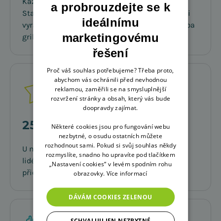
Každý tým má svůj rozpočet na teambuilding.
a probrouzdejte se k
Stačí se domluvit, kdy a kam společně po práci
ideálnímu
vyrazíte. Pořádáme i celofiremní akce jako třeba
marketingovému
grilovačky.
řešení
Proč váš souhlas potřebujeme? Třeba proto,
abychom vás ochránili před nevhodnou
reklamou, zaměřili se na smysluplnější
rozvržení stránky a obsah, který vás bude
doopravdy zajímat.
25 dní dovolené
Některé cookies jsou pro fungování webu
nezbytné, o osudu ostatních můžete
rozhodnout sami. Pokud si svůj souhlas někdy
U nás to není jen o práci. Chceme, aby si naši
rozmyslíte, snadno ho upravíte pod tlačítkem
lidé také dobře odpočali. K 20 dnům volna ti
„Nastavení cookies“ v levém spodním rohu
přidáme ještě dalších 5 navíc.
obrazovky.
Více informací
DÁVÁM COOKIES ZELENOU
SCHVALUJI JEN NEZBYTNÉ