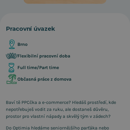
Team leader of
Petr Nečas
Performance
& Branding
Pracovní úvazek
Brno
Flexibilní pracovní doba
Full time/Part time
Občasná práce z domova
Baví tě PPCčka a e-commerce? Hledáš prostředí, kde
nepotřebuješ vodit za ruku, ale dostaneš důvěru,
prostor pro vlastní nápady a skvělý tým v zádech?
Do Optimia hledáme seniornějšího parťáka nebo