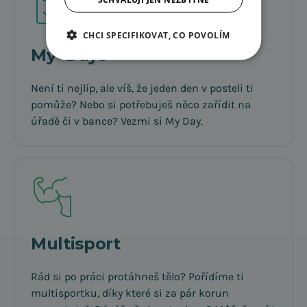
CHCI SPECIFIKOVAT, CO POVOLÍM
My Days
Není ti nejlíp, ale víš, že jeden den v posteli ti
pomůže? Nebo si potřebuješ něco zařídit na
úřadě či v bance? Vezmi si My Day.
Multisport
Rád si po práci protáhneš tělo? Pořídíme ti
multisportku, díky které si za pár korun