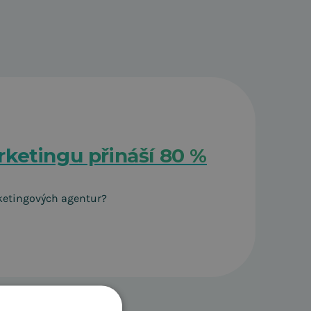
ketingu přináší 80 %
ketingových agentur?