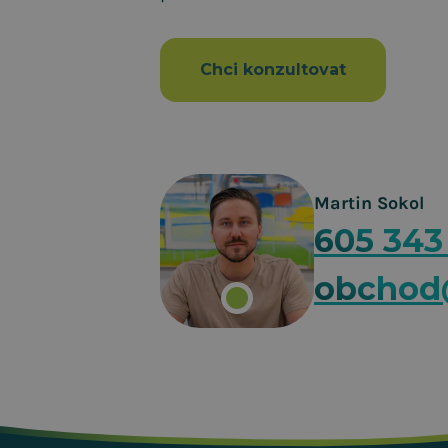
Chci konzultovat
Martin Sokol
605 343
obchod