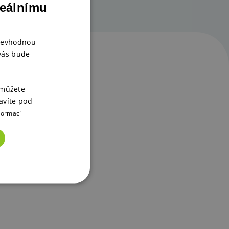
deálnímu
 nevhodnou
 vás bude
 můžete
avíte pod
formací