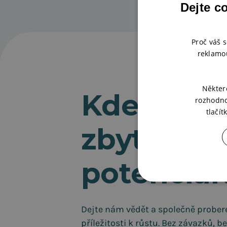
Dejte c
Proč váš 
reklamou
Někter
Kde váš 
rozhodno
tlačí
zbytečně 
potenciál
Dejte nám vědět a společně probere
příležitosti k růstu. Bez závazků, b