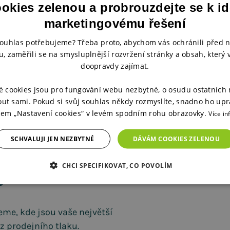
ookies zelenou a probrouzdejte se k i
marketingovému řešení
souhlas potřebujeme? Třeba proto, abychom vás ochránili před
, zaměřili se na smysluplnější rozvržení stránky a obsah, který
doopravdy zajímat.
é cookies jsou pro fungování webu nezbytné, o osudu ostatních
marketing
ut sami. Pokud si svůj souhlas někdy rozmyslíte, snadno ho upr
tkem „Nastavení cookies“ v levém spodním rohu obrazovky.
Více in
ztrácí
SCHVALUJI JEN NEZBYTNÉ
DÁVÁM COOKIES ZELENOU
?
CHCI SPECIFIKOVAT, CO POVOLÍM
me, kde jsou vaše největší
ez prodejního tlaku.