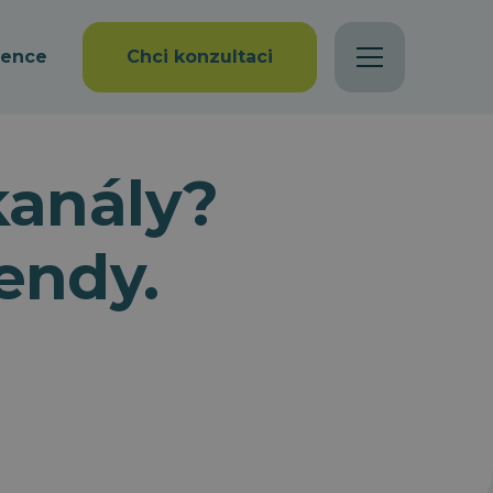
rence
Chci konzultaci
 kanály?
rendy.