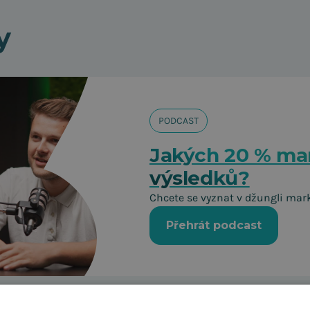
y
PODCAST
Jakých 20 % mar
výsledků?
Chcete se vyznat v džungli mar
Přehrát podcast