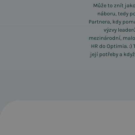
Může to znít jako
náboru, tedy po
Partnera, kdy pomá
výzvy leader
mezinárodní, malou
HR do Optimia. :)
její potřeby a kdy