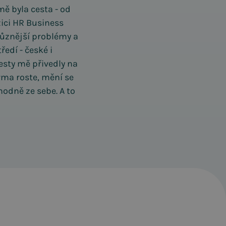
mě byla cesta - od
zici HR Business
různější problémy a
edí - české i
esty mě přivedly na
rma roste, mění se
hodně ze sebe. A to