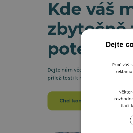
Kde váš 
zbytečně 
potenciál
Dejte c
Proč váš 
Dejte nám vědět a společně probere
reklamou
příležitosti k růstu. Bez závazků, b
Někter
rozhodno
Chci konzultovat
tlačí