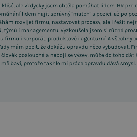
 klišé, ale vždycky jsem chtěla pomáhat lidem. HR pro 
máhání lidem najít správný "match" s pozicí, až po po
hám rozvíjet firmu, nastavovat procesy, ale i řešit nej
ů, týmů i managementu. Vyzkoušela jsem si různé prostř
 firmu i korporát, produktové i agenturní. A všechny c
 Tady mám pocit, že dokážu opravdu něco vybudovat. Fi
ž člověk poslouchá a nebojí se výzev, může do toho dát 
mě baví, protože takhle mi práce opravdu dává smysl.