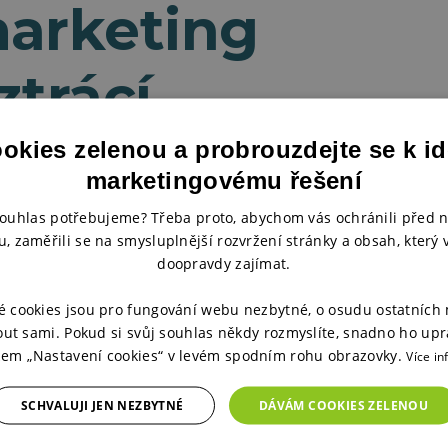
marketing
ztrácí
?
ookies zelenou a probrouzdejte se k i
marketingovému řešení
souhlas potřebujeme? Třeba proto, abychom vás ochránili před
me, kde jsou vaše největší
, zaměřili se na smysluplnější rozvržení stránky a obsah, který
ez prodejního tlaku.
doopravdy zajímat.
é cookies jsou pro fungování webu nezbytné, o osudu ostatních
ut sami. Pokud si svůj souhlas někdy rozmyslíte, snadno ho upr
tkem „Nastavení cookies“ v levém spodním rohu obrazovky.
Více in
SCHVALUJI JEN NEZBYTNÉ
DÁVÁM COOKIES ZELENOU