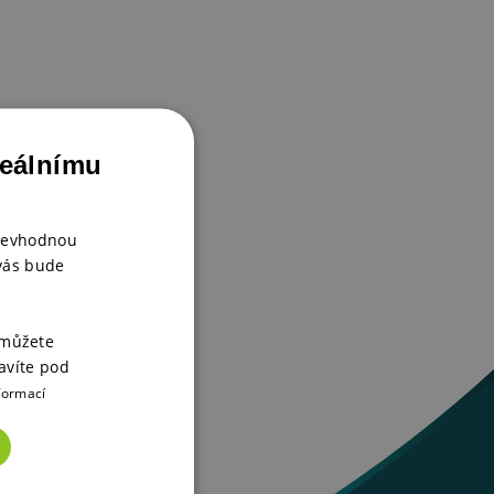
deálnímu
 nevhodnou
 vás bude
 můžete
avíte pod
formací