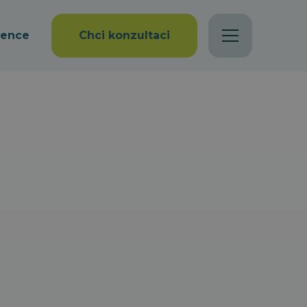
rence
Chci konzultaci