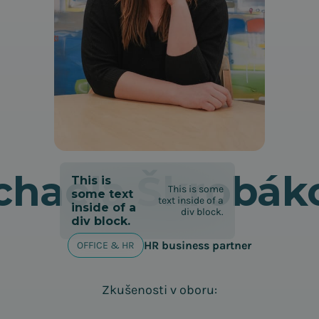
chaela Škrobák
This is
This is some
some text
text inside of a
inside of a
div block.
div block.
HR business partner
OFFICE & HR
Zkušenosti v oboru: